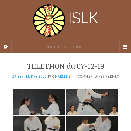
ISLK
INSTITUT SHAO-LIN KEMPO
TELETHON du 07-12-19
SUR
29 SEPTEMBRE 2020
PAR
MARLENE
·
COMMENTAIRES FERMÉS
TELET
DU
07-
12-
19