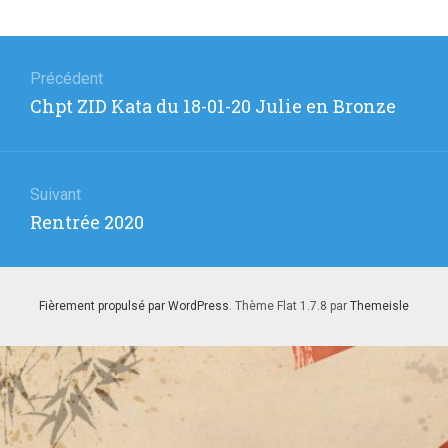
Navigation
de
Précédent
Article
Chpt ZID Kata du 18-01-20 Julie en Bronze
l’article
précédent
:
Suivant
Article
Rentrée 2020
suivant
:
Fièrement propulsé par WordPress
. Thème Flat 1.7.8 par
Themeisle