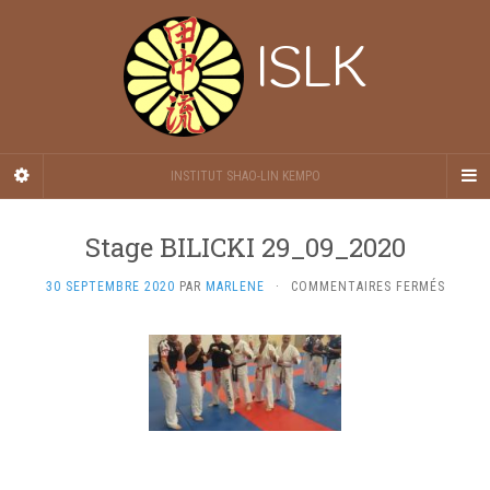
ISLK
INSTITUT SHAO-LIN KEMPO
Stage BILICKI 29_09_2020
SUR
30 SEPTEMBRE 2020
PAR
MARLENE
·
COMMENTAIRES FERMÉS
STAGE
BILICKI
29_09_