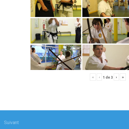
«
‹
›
»
1
de
3
gation
Suivant