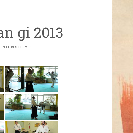
n gi 2013
SUR
ENTAIRES FERMÉS
SÉMINAIRE
SHODAN
GI
2013