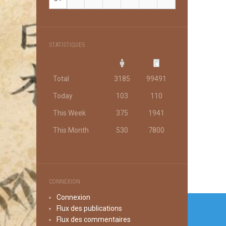
STATISTIQUES
Total
3185
99491
Today
103
110
This Week
375
1941
This Month
530
7800
CONNEXION
Navi
Connexion
Flux des publications
de
Flux des commentaires