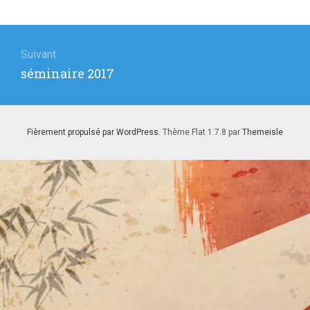
Navigation
de
Suivant
Article
séminaire 2017
l’article
suivant
:
Fièrement propulsé par WordPress
. Thème Flat 1.7.8 par
Themeisle