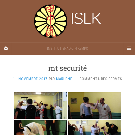
ISLK
INSTITUT SHAO-LIN KEMPO
mt securité
SUR
11 NOVEMBRE 2017
PAR
MARLENE
·
COMMENTAIRES FERMÉS
MT
SECURI