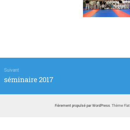
gation
Suivant
Article
séminaire 2017
cle
suivant
:
Fièrement propulsé par WordPress
. Thème Flat