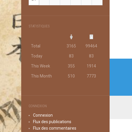
STATISTIQUES
Total
3165
99464
Today
83
83
Navi
This Week
355
1914
de
This Month
510
7773
l’arti
CONNEXION
Connexion
Flux des publications
Flux des commentaires