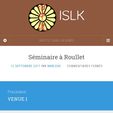
ISLK
INSTITUT SHAO-LIN KEMPO
Séminaire à Roullet
SUR
12 SEPTEMBRE 2017
PAR
MARLENE
·
COMMENTAIRES FERMÉS
SÉMINA
À
ROULL
Navigation
de
Précédent
Article
VENUE 1
l’article
précédent
: